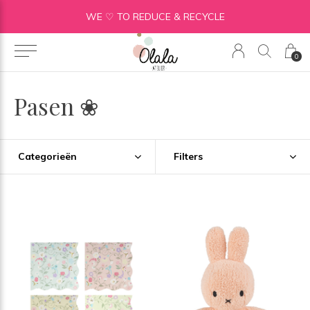
WE ♡ TO REDUCE & RECYCLE
0
Pasen ❀
Categorieën
Filters