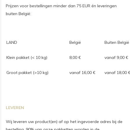
Prijzen voor bestellingen minder dan 75 EUR én leveringen
buiten België:
LAND
België
Buiten België
Klein pakket (< 10 kg)
8,00 €
vanaf 9,00 €
Groot pakket (>10 kg)
vanaf 16,00 €
vanaf 18,00 
LEVEREN
Wij leveren uw product(en) af op het ingevoerde adres bij de
bestelling. 90% van onze pakketten worden in de