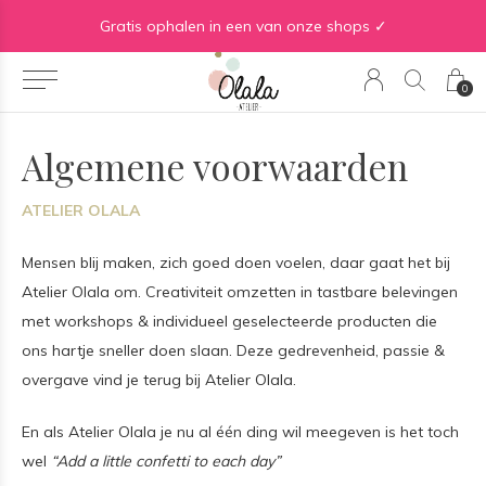
Gratis verzending vanaf €50 in BE | Gratis verzending vanaf €75 in NL
Gratis ophalen in een van onze shops ✓
0
Algemene voorwaarden
ATELIER OLALA
Mensen blij maken, zich goed doen voelen, daar gaat het bij
Atelier Olala om. Creativiteit omzetten in tastbare belevingen
met workshops & individueel geselecteerde producten die
ons hartje sneller doen slaan. Deze gedrevenheid, passie &
overgave vind je terug bij Atelier Olala.
En als Atelier Olala je nu al één ding wil meegeven is het toch
wel
“Add a little confetti to each day”