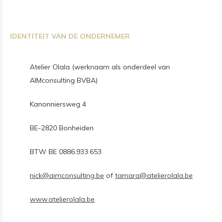
IDENTITEIT VAN DE ONDERNEMER
Atelier Olala (werknaam als onderdeel van
AIMconsulting BVBA)
Kanonniersweg 4
BE-2820 Bonheiden
BTW BE 0886.933.653
nick@aimconsulting.be
of
tamara@atelierolala.be
www.atelierolala.be