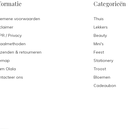
formatie
Categorieën
gemene voorwaarden
Thuis
claimer
Lekkers
R / Privacy
Beauty
taalmethoden
Mini's
zenden & retourneren
Feest
temap
Stationery
am Olala
Troost
tacteer ons
Bloemen
Cadeaubon