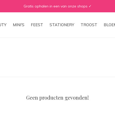
Gratis ophalen in een van onze shops ✓
UTY
MINI'S
FEEST
STATIONERY
TROOST
BLOE
Geen producten gevonden!