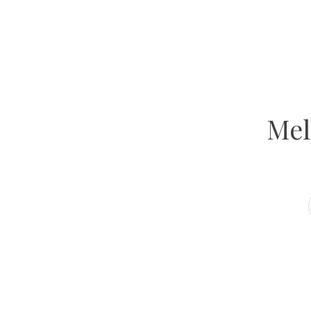
GET INSPIRED
Atelier Ola
VOLG ONS OP INSTAGRAM
Mel