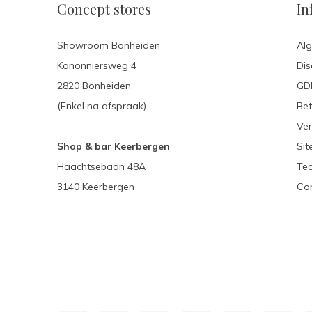
Concept stores
In
Showroom Bonheiden
Al
Kanonniersweg 4
Dis
2820 Bonheiden
GDP
(Enkel na afspraak)
Be
Ver
Shop & bar Keerbergen
Si
Haachtsebaan 48A
Te
3140 Keerbergen
Con