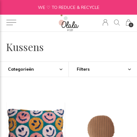
WE ♡ TO REDUCE & RECYCLE
0
Kussens
Categorieën
Filters