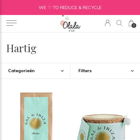
WE ♡ TO REDUCE & RECYCLE
0
Hartig
Categorieën
Filters