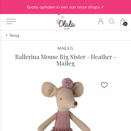
Gratis verzending vanaf €50 in BE | Gratis verzending vanaf €75 in NL
Gratis ophalen in een van onze shops ✓
0
Terug
MAILEG
Ballerina Mouse Big Sister - Heather -
Maileg