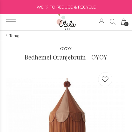
WE ♡ TO REDUCE & RECYCLE
0
Terug
OYOY
Bedhemel Oranjebruin - OYOY