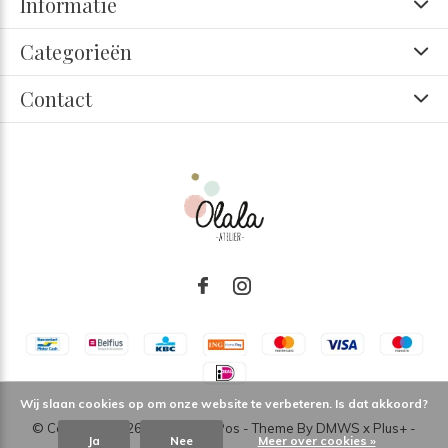
Informatie
Categorieën
Contact
Wij slaan cookies op om onze website te verbeteren. Is dat akkoord?
© Copyright
2026
- Theme RePos - Theme By
DMWS
x
Plus+
-
Ja
Nee
Meer over cookies »