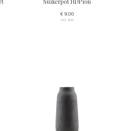
rt
Suikerpot HDPion
€ 9,00
Incl. btw