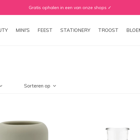
Gratis ophalen in een van onze shops ✓
UTY
MINI'S
FEEST
STATIONERY
TROOST
BLOE
Sorteren op