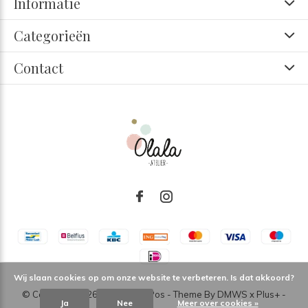
Informatie
Categorieën
Contact
Wij slaan cookies op om onze website te verbeteren. Is dat akkoord?
© Copyright
2026
- Theme RePos - Theme By
DMWS
x
Plus+
-
Ja
Nee
Meer over cookies »