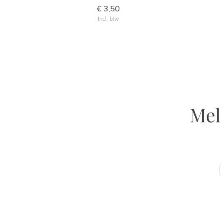
€ 3,50
Incl. btw
GET INSPIRED
Atelier Ola
VOLG ONS OP INSTAGRAM
Mel