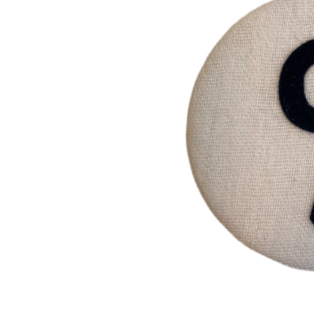
LIEZELIJN
Cijferknop 9 
€ 3,50
Incl. btw