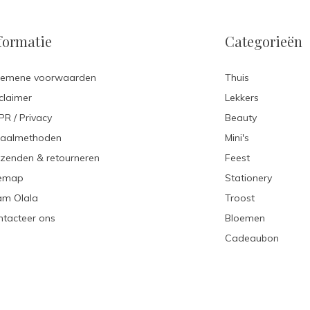
formatie
Categorieën
gemene voorwaarden
Thuis
claimer
Lekkers
R / Privacy
Beauty
taalmethoden
Mini's
zenden & retourneren
Feest
temap
Stationery
am Olala
Troost
tacteer ons
Bloemen
Cadeaubon