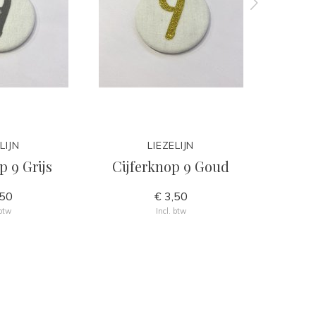
LIJN
LIEZELIJN
p 9 Grijs
Cijferknop 9 Goud
Cijf
,50
€ 3,50
 btw
Incl. btw