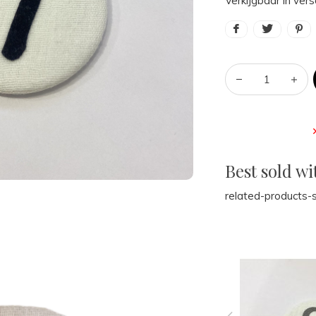
Verkijgbaar in vers
Best sold wi
related-products-s