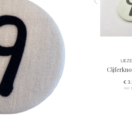
LIEZELIJN
LIEZE
Goud
Cijferknop 9 Groen
Cijferkno
€ 3,50
€ 3
Incl. btw
Incl.