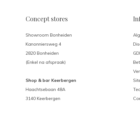
Concept stores
In
Showroom Bonheiden
Al
Kanonniersweg 4
Dis
2820 Bonheiden
GDP
(Enkel na afspraak)
Be
Ver
Shop & bar Keerbergen
Si
Haachtsebaan 48A
Te
3140 Keerbergen
Con