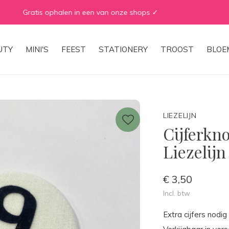
WE ♡ TO REDUCE & RECYCLE
UTY
MINI'S
FEEST
STATIONERY
TROOST
BLOE
LIEZELIJN
Cijferkn
Liezelijn
€ 3,50
Incl. btw
Extra cijfers nodig