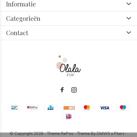
Informatie
Categorieën
Contact
© Copyright
2026
- Theme RePos - Theme By
DMWS
x
Plus+
-