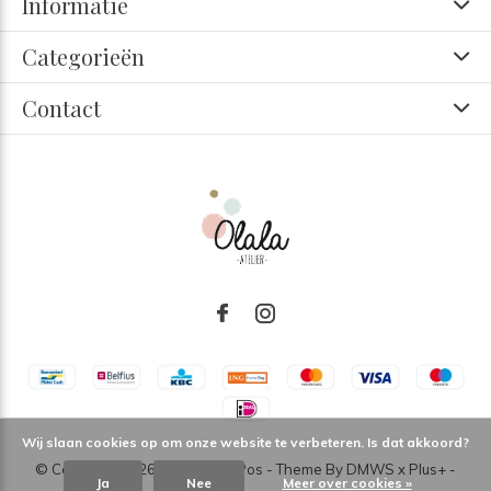
Informatie
Categorieën
Contact
Wij slaan cookies op om onze website te verbeteren. Is dat akkoord?
© Copyright
2026
- Theme RePos - Theme By
DMWS
x
Plus+
-
Ja
Nee
Meer over cookies »