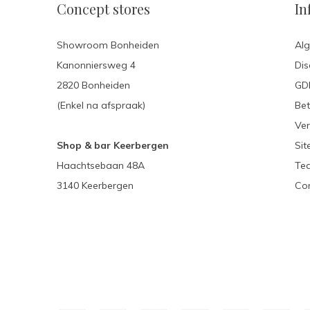
Concept stores
In
Showroom Bonheiden
Al
Kanonniersweg 4
Dis
2820 Bonheiden
GDP
(Enkel na afspraak)
Be
Ver
Shop & bar Keerbergen
Si
Haachtsebaan 48A
Te
3140 Keerbergen
Con