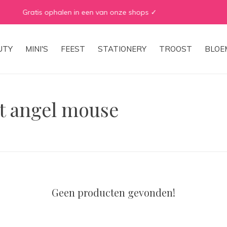
WE ♡ TO REDUCE & RECYCLE
UTY
MINI'S
FEEST
STATIONERY
TROOST
BLOE
t angel mouse
Geen producten gevonden!