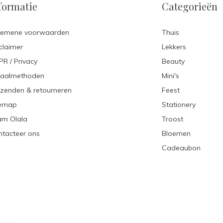
formatie
Categorieën
gemene voorwaarden
Thuis
claimer
Lekkers
R / Privacy
Beauty
taalmethoden
Mini's
zenden & retourneren
Feest
temap
Stationery
am Olala
Troost
tacteer ons
Bloemen
Cadeaubon