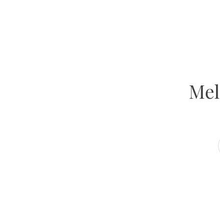
GET INSPIRED
Atelier Ola
VOLG ONS OP INSTAGRAM
Mel