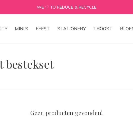
WE ♡ TO REDUCE & RECYCLE
UTY
MINI'S
FEEST
STATIONERY
TROOST
BLOE
 bestekset
Geen producten gevonden!