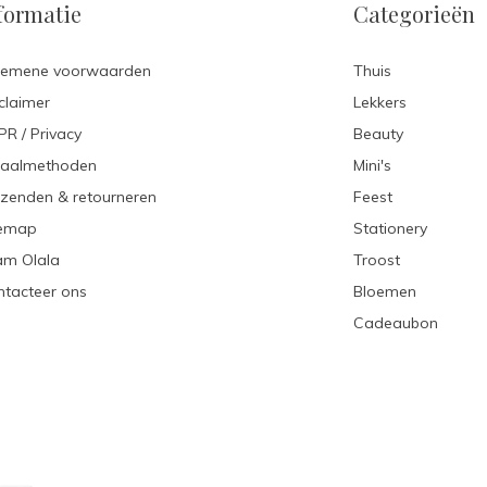
formatie
Categorieën
gemene voorwaarden
Thuis
claimer
Lekkers
R / Privacy
Beauty
taalmethoden
Mini's
zenden & retourneren
Feest
temap
Stationery
am Olala
Troost
tacteer ons
Bloemen
Cadeaubon