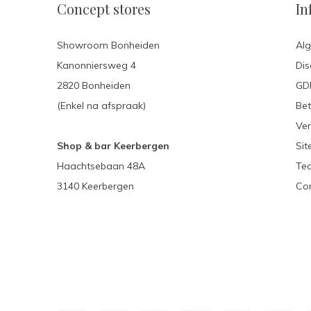
Concept stores
In
Showroom Bonheiden
Al
Kanonniersweg 4
Dis
2820 Bonheiden
GDP
(Enkel na afspraak)
Be
Ver
Shop & bar Keerbergen
Si
Haachtsebaan 48A
Te
3140 Keerbergen
Con