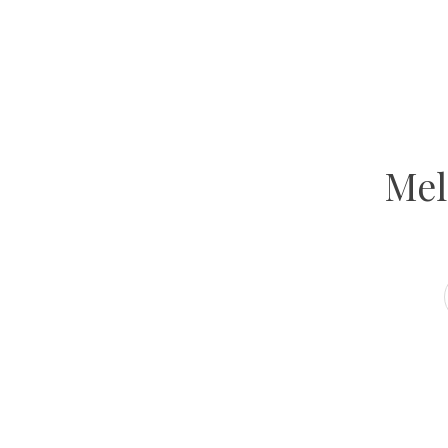
GET INSPIRED
Atelier Ola
VOLG ONS OP INSTAGRAM
Mel