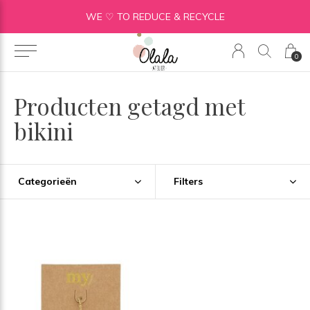
WE ♡ TO REDUCE & RECYCLE
0
Producten getagd met
bikini
Categorieën
Filters