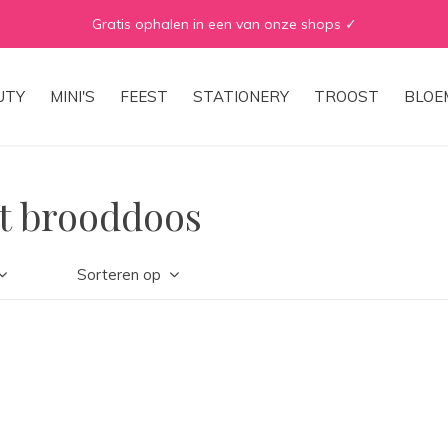
Gratis ophalen in een van onze shops ✓
UTY
MINI'S
FEEST
STATIONERY
TROOST
BLOE
t brooddoos
Sorteren op