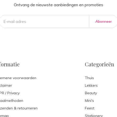
Ontvang de nieuwste aanbiedingen en promoties
Abonneer
formatie
Categorieën
gemene voorwaarden
Thuis
claimer
Lekkers
R / Privacy
Beauty
taalmethoden
Mini's
zenden & retourneren
Feest
temap
Stationery