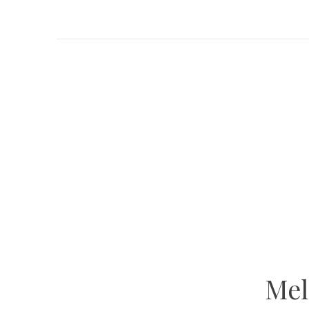
GET INSPIRED
Atelier Ola
VOLG ONS OP INSTAGRAM
Mel