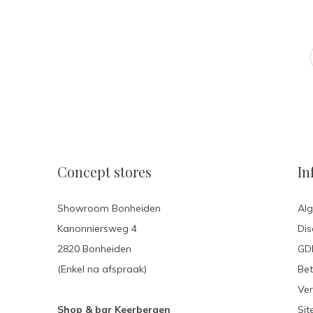
Concept stores
In
Showroom Bonheiden
Al
Kanonniersweg 4
Dis
2820 Bonheiden
GDP
(Enkel na afspraak)
Be
Ver
Shop & bar Keerbergen
Si