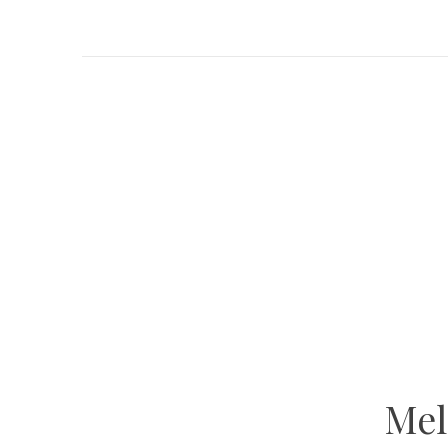
GET INSPIRED
Atelier Ola
VOLG ONS OP INSTAGRAM
Mel