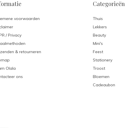
formatie
Categorieën
gemene voorwaarden
Thuis
claimer
Lekkers
R / Privacy
Beauty
taalmethoden
Mini's
zenden & retourneren
Feest
temap
Stationery
am Olala
Troost
tacteer ons
Bloemen
Cadeaubon