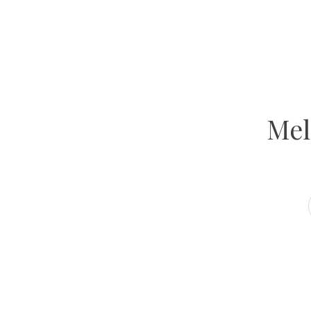
GET INSPIRED
Atelier Ola
VOLG ONS OP INSTAGRAM
Mel