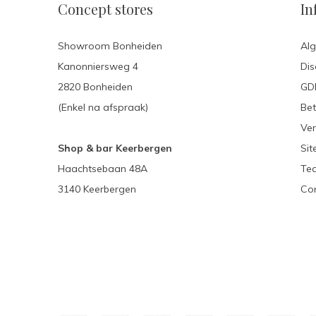
Concept stores
In
Showroom Bonheiden
Al
Kanonniersweg 4
Dis
2820 Bonheiden
GDP
(Enkel na afspraak)
Be
Ver
Shop & bar Keerbergen
Si
Haachtsebaan 48A
Te
3140 Keerbergen
Con