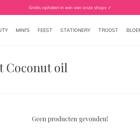
Gratis ophalen in een van onze shops ✓
UTY
MINI'S
FEEST
STATIONERY
TROOST
BLOE
 Coconut oil
Geen producten gevonden!