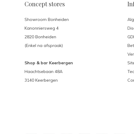
Concept stores
In
Showroom Bonheiden
Al
Kanonniersweg 4
Dis
2820 Bonheiden
GDP
(Enkel na afspraak)
Be
Ver
Shop & bar Keerbergen
Si
Haachtsebaan 48A
Te
3140 Keerbergen
Con