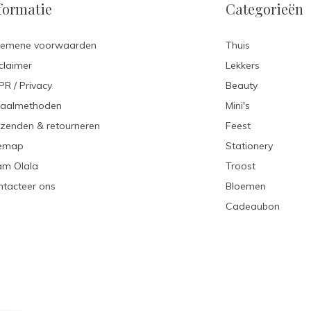
formatie
Categorieën
gemene voorwaarden
Thuis
claimer
Lekkers
R / Privacy
Beauty
taalmethoden
Mini's
zenden & retourneren
Feest
temap
Stationery
am Olala
Troost
tacteer ons
Bloemen
Cadeaubon