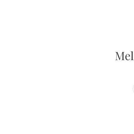
GET INSPIRED
Atelier Ola
VOLG ONS OP INSTAGRAM
Mel