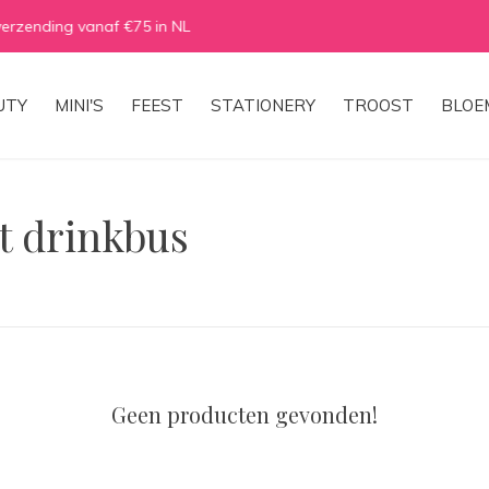
Gratis ophalen in een van onze shops ✓
UTY
MINI'S
FEEST
STATIONERY
TROOST
BLOE
t drinkbus
Geen producten gevonden!