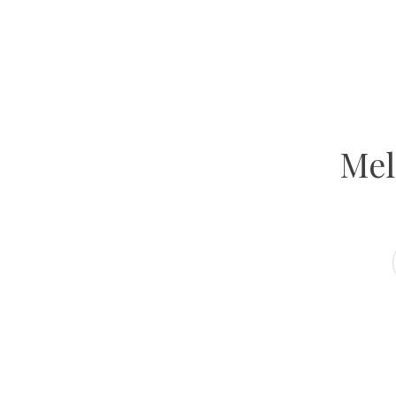
GET INSPIRED
Atelier Ola
VOLG ONS OP INSTAGRAM
Mel