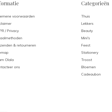
formatie
Categorieën
gemene voorwaarden
Thuis
claimer
Lekkers
R / Privacy
Beauty
taalmethoden
Mini's
zenden & retourneren
Feest
temap
Stationery
am Olala
Troost
tacteer ons
Bloemen
Cadeaubon