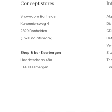
Concept stores
In
Showroom Bonheiden
Al
Kanonniersweg 4
Dis
2820 Bonheiden
GDP
(Enkel na afspraak)
Be
Ver
Shop & bar Keerbergen
Si
Haachtsebaan 48A
Te
3140 Keerbergen
Con