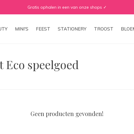
ophalen in een van onze shops ✓
UTY
MINI'S
FEEST
STATIONERY
TROOST
BLOE
t Eco speelgoed
Geen producten gevonden!