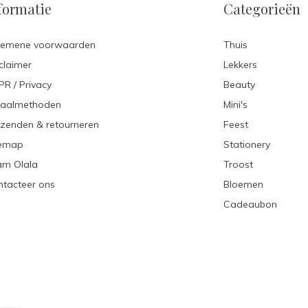
formatie
Categorieën
gemene voorwaarden
Thuis
claimer
Lekkers
R / Privacy
Beauty
taalmethoden
Mini's
zenden & retourneren
Feest
temap
Stationery
am Olala
Troost
tacteer ons
Bloemen
Cadeaubon