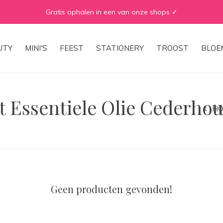
WE ♡ TO REDUCE & RECYCLE
UTY
MINI'S
FEEST
STATIONERY
TROOST
BLOE
 Essentiele Olie Cederhou
H
Geen producten gevonden!