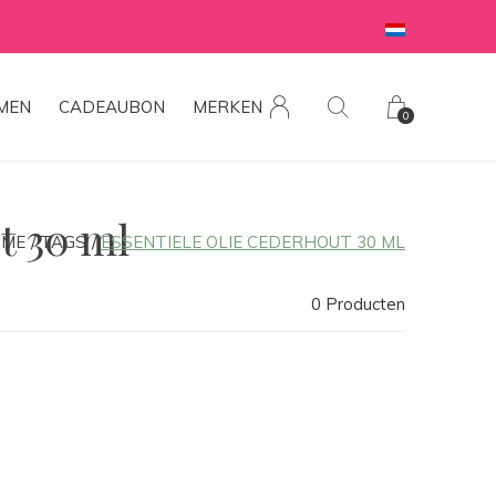
MEN
CADEAUBON
MERKEN
0
t 30 ml
OME
TAGS
ESSENTIELE OLIE CEDERHOUT 30 ML
0 Producten