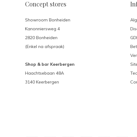
Concept stores
In
Showroom Bonheiden
Al
Kanonniersweg 4
Dis
2820 Bonheiden
GDP
(Enkel na afspraak)
Be
Ver
Shop & bar Keerbergen
Si
Haachtsebaan 48A
Te
3140 Keerbergen
Con