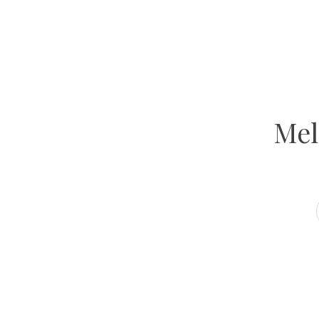
GET INSPIRED
Atelier Ola
VOLG ONS OP INSTAGRAM
Mel