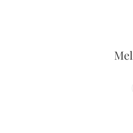
GET INSPIRED
Atelier Ola
VOLG ONS OP INSTAGRAM
Mel