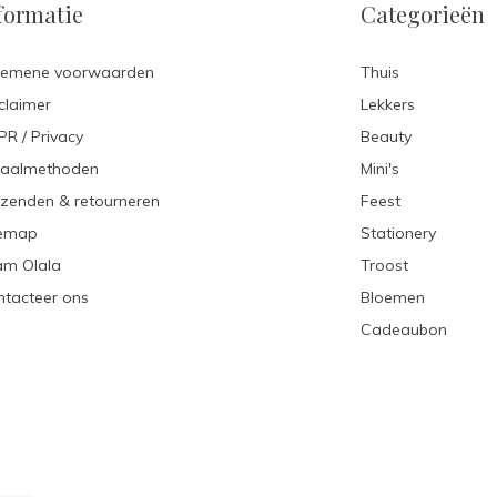
formatie
Categorieën
gemene voorwaarden
Thuis
claimer
Lekkers
R / Privacy
Beauty
taalmethoden
Mini's
zenden & retourneren
Feest
temap
Stationery
am Olala
Troost
tacteer ons
Bloemen
Cadeaubon