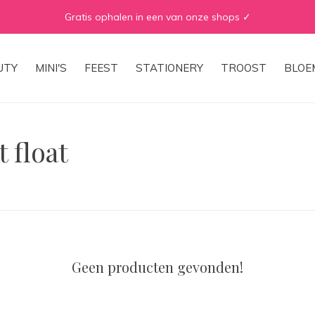
Gratis ophalen in een van onze shops ✓
UTY
MINI'S
FEEST
STATIONERY
TROOST
BLOE
 float
Geen producten gevonden!