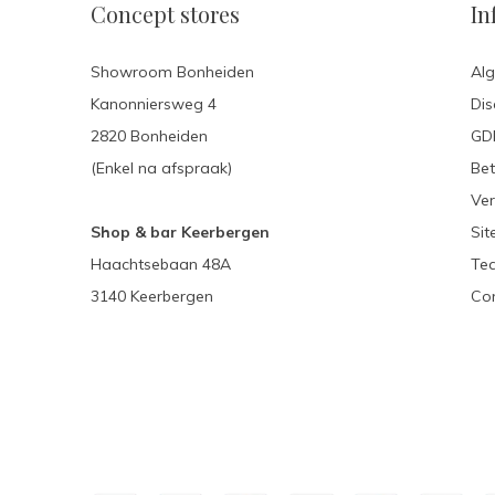
Concept stores
In
Showroom Bonheiden
Al
Kanonniersweg 4
Dis
2820 Bonheiden
GDP
(Enkel na afspraak)
Be
Ver
Shop & bar Keerbergen
Si
Haachtsebaan 48A
Te
3140 Keerbergen
Con