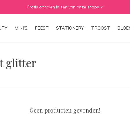
Gratis ophalen in een van onze shops ✓
UTY
MINI'S
FEEST
STATIONERY
TROOST
BLOE
 glitter
Geen producten gevonden!