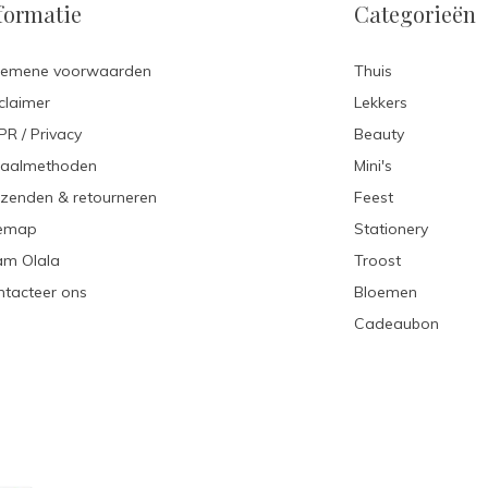
formatie
Categorieën
gemene voorwaarden
Thuis
claimer
Lekkers
R / Privacy
Beauty
taalmethoden
Mini's
zenden & retourneren
Feest
temap
Stationery
am Olala
Troost
tacteer ons
Bloemen
Cadeaubon