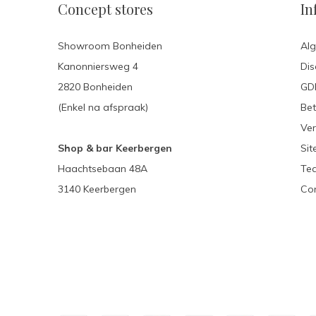
Concept stores
In
Showroom Bonheiden
Al
Kanonniersweg 4
Dis
2820 Bonheiden
GDP
(Enkel na afspraak)
Be
Ver
Shop & bar Keerbergen
Si
Haachtsebaan 48A
Te
3140 Keerbergen
Con