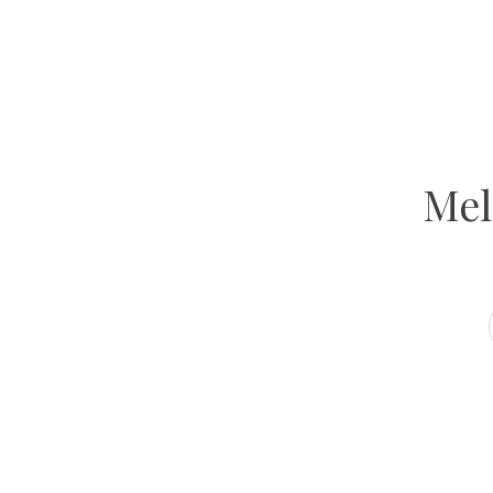
GET INSPIRED
Atelier Ola
VOLG ONS OP INSTAGRAM
Mel