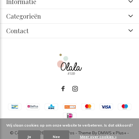
Informatie
Categorieën
Contact
Wij slaan cookies op om onze website te verbeteren. Is dat akkoord?
© Copyright
2026
- Theme RePos - Theme By
DMWS
x
Plus+
-
Ja
Nee
Meer over cookies »