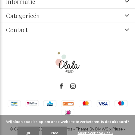
Informatie
Categorieën
Contact
Wij slaan cookies op om onze website te verbeteren. Is dat akkoord?
© Copyright
2026
- Theme RePos - Theme By
DMWS
x
Plus+
-
Ja
Nee
Meer over cookies »