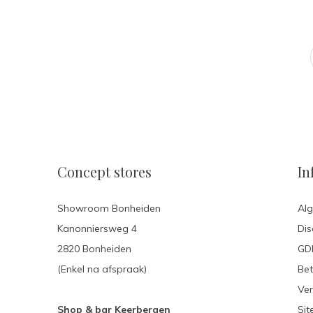
Concept stores
In
Showroom Bonheiden
Al
Kanonniersweg 4
Dis
2820 Bonheiden
GDP
(Enkel na afspraak)
Be
Ver
Shop & bar Keerbergen
Si