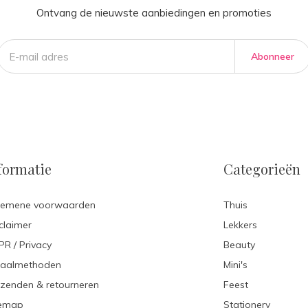
Ontvang de nieuwste aanbiedingen en promoties
Abonneer
formatie
Categorieën
gemene voorwaarden
Thuis
claimer
Lekkers
R / Privacy
Beauty
taalmethoden
Mini's
zenden & retourneren
Feest
temap
Stationery