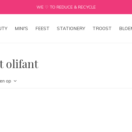
WE ♡ TO REDUCE & RECYCLE
UTY
MINI'S
FEEST
STATIONERY
TROOST
BLOE
 olifant
en op