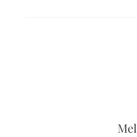
GET INSPIRED
Atelier Ola
VOLG ONS OP INSTAGRAM
Mel