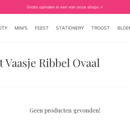
Gratis ophalen in een van onze shops ✓
UTY
MINI'S
FEEST
STATIONERY
TROOST
BLOE
 Vaasje Ribbel Ovaal
Geen producten gevonden!