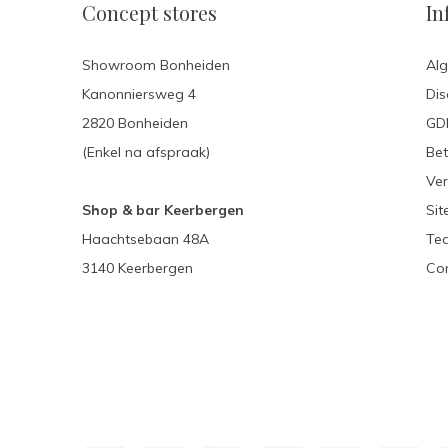
Concept stores
In
Showroom Bonheiden
Al
Kanonniersweg 4
Dis
2820 Bonheiden
GDP
(Enkel na afspraak)
Be
Ver
Shop & bar Keerbergen
Si
Haachtsebaan 48A
Te
3140 Keerbergen
Con