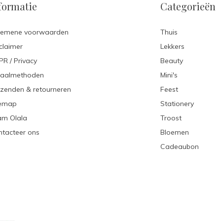
formatie
Categorieën
gemene voorwaarden
Thuis
claimer
Lekkers
R / Privacy
Beauty
taalmethoden
Mini's
zenden & retourneren
Feest
temap
Stationery
am Olala
Troost
tacteer ons
Bloemen
Cadeaubon