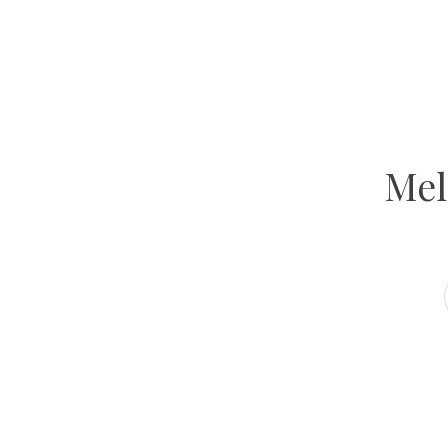
GET INSPIRED
Atelier Ola
VOLG ONS OP INSTAGRAM
Mel