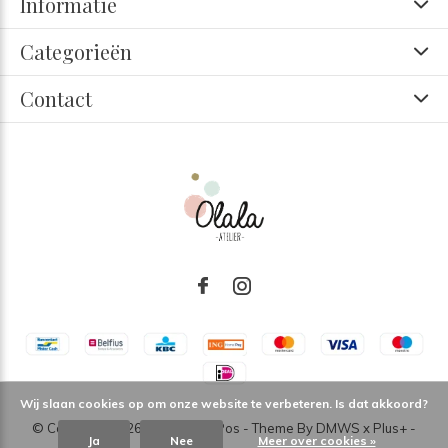
Informatie
Categorieën
Contact
Wij slaan cookies op om onze website te verbeteren. Is dat akkoord?
© Copyright
2026
- Theme RePos - Theme By
DMWS
x
Plus+
-
Ja
Nee
Meer over cookies »