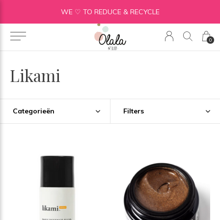
WE ♡ TO REDUCE & RECYCLE
0
Likami
Categorieën
Filters