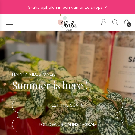
WE ♡ TO REDUCE & RECYCLE
0
HAPPY VIBES ONLY.
Summer is here !
LET THE SUN IN
FOLLOW US ON INSTAGRAM