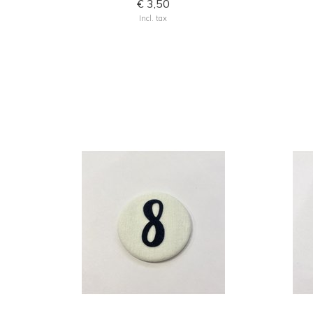
€ 3,50
Incl. tax