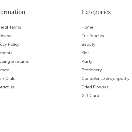
formation
Categories
eral Terms
Home
claimer
For foodies
vacy Policy
Beauty
yments
Kids
pping & returns
Party
emap
Stationery
m Olala
Condolence & sympathy
tact us
Dried Flowers
Gift Card