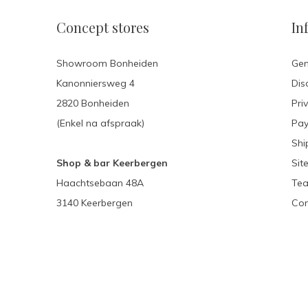
Concept stores
In
Showroom Bonheiden
Gen
Kanonniersweg 4
Dis
2820 Bonheiden
Pri
(Enkel na afspraak)
Pa
Shi
Shop & bar Keerbergen
Sit
Haachtsebaan 48A
Tea
3140 Keerbergen
Con